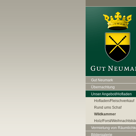
Gut Neumark
Übernachtung
Unser Angebot/Hofladen
Hofladen/Fleischverkauf
Rund ums Schaf
Wildkammer
Holz/Forst/Weihnachtsb
Vermietung von Räumlichk
Bildergalerie