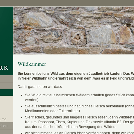
Wildkammer
Sie können bei uns Wild aus dem eigenen Jagdbetrieb kaufen. Das Wi
in freier Wildbahn und ernährt sich von dem, was es in Feld und Wald 
Damit garantieren wir, dass:
Sie Wild direkt aus heimischen Wäldern erhalten (jedes Stück kann
werden),
Sie ausschließlich bestes und natürliches Fleisch bekommen (ohn
Medikamenten oder Futtermitteln)
Sie frisches, gesundes und mageres Fleisch essen, denn Wildbret is
äume
Kalium, Phosphor, Eisen, Kupfer und Zink sowie Vitamin B2. Der geri
eiten
aus der natürlichen körperlichen Bewegung des Wildes.
wir nicht immer alles an Fleisch frisch vorrätig haben, denn wir k