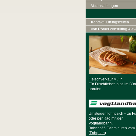
Veranstaltungen
Kontakt | Öffungszeiten
von Römer consulting & ev
Fleischverkauf Mi/Fr.
Für Frischfleisch bitte im Bür
anrufen.
Umsteigen lohnt sich – zu F
oder per Rad mit der
Vogtlandbahn.
Bahnhof 5 Gehminuten vom 
(
Fahrplan
)