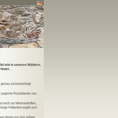
ld lebt in unseren Wäldern,
findet.
 genau zurückverfolgt
e jegliche Rückstände von
t reich an Mineralstoffen,
nge Fettanteil ergibt sich
önnen Ihnen nur das geben,